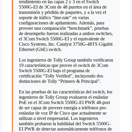
rendimiento en las capas 2 y 3 en el Switch
5500G-EI de 3Com de 48 puertos en el área de
transmisión y pérdida de paquetes, y a la vez el
soporte de tráfico “line-rate” en varias
configuraciones de apilamiento. Además, para
proveer una comparación “benchmark”, pruebas
de desempeño fueron realizadas a ambos switches,
el 3Com Switch 5500G-EI y el equivalente de
Cisco Systems, Inc. Catalyst 3750G-48TS Gigabit
Ethernet (GbE) switch.
Los ingenieros de Tolly Group también verificaron
19 características que provee el switch de 3Com
Switch 5500G-EI bajo el programa de
certificación “Tolly Verified”, incluyendo dos
distinciones de Tolly “Primero & Principal”.
En las pruebas de las características del switch, los
ingenieros de Tolly Group evaluaron el estándar
PoE en el 3Com Switch 5500G-EI PWR 48-port
de ser capaz de proveer energía a teléfonos pre-
estándar de voz IP de Cisco que actualmente se
utilizan a nivel empresarial. Los ingenieros
también probaron la habilidad del Switch 5500G-
EI PWR de detectar automáticamente teléfonos de