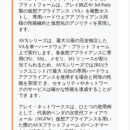
プラットフォームは、アレイ純正や 3rd Party
製の仮想アプライアンス（VA）を複数ホス
トし、専用ハードウェアア プライアンス同
様の性能確約と仮想化のアジリティを実現し
ます。
AVXシリーズは、最大32基の完全独立した
VAを単一ハードウェア・プラット フォーム
上で実行します。各仮想アプライアンスに専
用CPU、SSL、メモリ、I/O リソースが割り
当てられるため、AVXシリーズでは2RU(ラ
ックユニット)で最大 32台の専用ハードウェ
アアプライアンスを使用する場合と同等の性
能を実現で き、セキュリティやネットワー
クのサービスは確かな性能を達成することが
でき ます。
アレイ・ネットワークスは、ひとつの使用例
として、代表的ベンダの次世代ファ イアウ
ォール（NGFW）仮想アプライアンスを用い
た際のAVXプラットフォーム のベンチマー