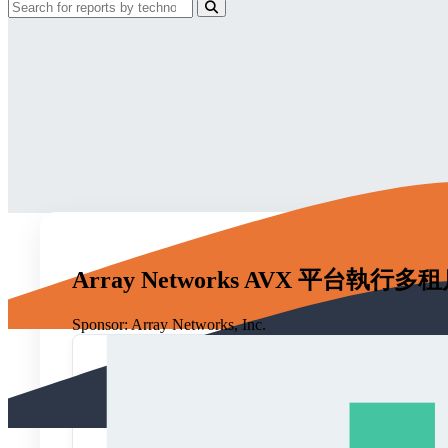
Array Networks AVX 平台執
Sponsor:
Array Networks, Inc.