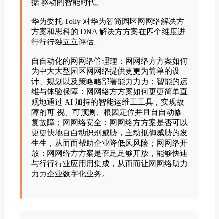
据 驱动的智能时代。
华为委托 Tolly 对华为智简园区⽹网络解决⽅
方案和思科的 DNA 解决⽅方案在四个维度进
⾏行行独⽴立评估。
⾃自动化的⽹网络管理理：⽹网络⽅方案如何
为中⼤大型园区⽹网络提供更更为简单的设
计、规划以及策略略部署能⼒力力；智能的运
维与体验保障：⽹网络⽅方案如何更更简单直
观地通过 AI 加持的智能运维⼯工具，实现故
障的可 视、可预测、根因定位并且⾃自动修
复故障；⽹网络安全：⽹网络⽅方案是否可以
更更快地⾃自动识别威胁，主动抵御威胁的发
⽣生，从⽽而帮助企业降低⻛风险；⽹网络开
放：⽹网络⽅方案是否⾜足够开放，能够快速
与⾏行行业应⽤用集成，从⽽而让⽹网络助⼒
力力企业数字化业务。