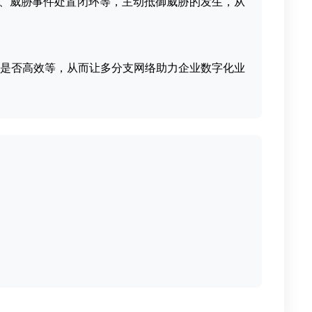
全、威胁事件处置闭环等，主动抵御威胁的发⽣，从
是否⾼效等，从⽽让多分⽀⽹络助⼒企业数字化业